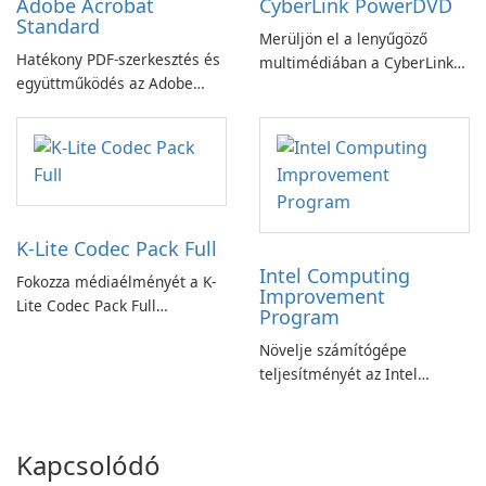
Adobe Acrobat
CyberLink PowerDVD
Standard
Merüljön el a lenyűgöző
Hatékony PDF-szerkesztés és
multimédiában a CyberLink
együttműködés az Adobe
PowerDVD-vel
Acrobat Standard
alkalmazással.
K-Lite Codec Pack Full
Intel Computing
Fokozza médiaélményét a K-
Improvement
Lite Codec Pack Full
Program
segítségével!
Növelje számítógépe
teljesítményét az Intel
számítástechnika-fejlesztési
programjával
Kapcsolódó