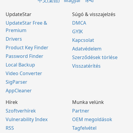
中文(繁體)
Magyar
हिन्दी
UpdateStar
Súgó & visszajelzés
UpdateStar Free &
DMCA
Premium
GYIK
Drivers
Kapcsolat
Product Key Finder
Adatvédelem
Password Finder
Szerződések törlése
Local Backup
Visszatérítés
Video Converter
SigParser
AppCleaner
Hírek
Munka velünk
Szoftverhírek
Partner
Vulnerability Index
OEM megoldások
RSS
Tagfelvétel