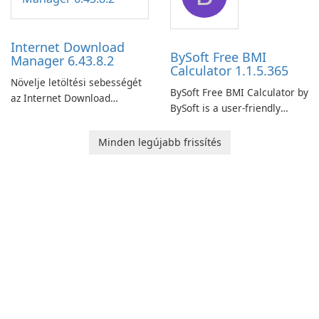
connection and provide real-
network infrastructure.
time insights into its
performance.
Internet Download
BySoft Free BMI
Manager 6.43.8.2
Calculator 1.1.5.365
Növelje letöltési sebességét
BySoft Free BMI Calculator by
az Internet Download
BySoft is a user-friendly
Manager segítségével!
software application
designed to help you
Minden legújabb frissítés
calculate your Body Mass
Index quickly and accurately.