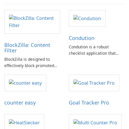
Condution
BlockZilla: Content
Condution is a robust
Filter
checklist application that
BlockZilla is designed to
caters to a wide range of
effectively block promoted
needs, from academic and
tweets, sponsored posts, and
professional to personal.
advertisements across major
websites such as Facebook,
Twitter, Reddit, and others.
counter easy
Goal Tracker Pro