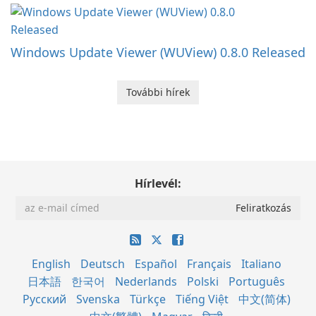
Windows Update Viewer (WUView) 0.8.0 Released
További hírek
Hírlevél:
English
Deutsch
Español
Français
Italiano
日本語
한국어
Nederlands
Polski
Português
Русский
Svenska
Türkçe
Tiếng Việt
中文(简体)