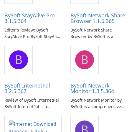
BySoft StayAlive Pro
BySoft Network Share
3.1.5.364
Browser 1.1.5.365
Editor's Review: BySoft
BySoft Network Share
StayAlive Pro BySoft StayAlive
Browser by BySoft is a
Pro is a reliable software
comprehensive software
application designed to
application that allows users
B
B
ensure the continuous and
to easily browse and manage
uninterrupted operation of
shared folders on their
your computer system.
network.
BySoft InternetPal
BySoft Network
3.2.5.367
Monitor 1.3.5.364
Review of BySoft InternetPal
BySoft Network Monitor by
BySoft InternetPal is a
BySoft is a comprehensive
comprehensive software
network monitoring software
application designed to
designed to help businesses
B
monitor your internet
effectively manage their