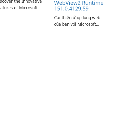
scover the Innovative
WebView2 Runtime
atures of Microsoft
151.0.4129.59
ge Beta: The Future of
Cải thiện ứng dụng web
eb Browsing Microsoft
của bạn với Microsoft
ge Beta, developed by
Edge WebView2
crosoft Corporation, is
Runtime!
aping the landscape of
odern web browsers
th its cutting-edge
eatures and seamless
ser …