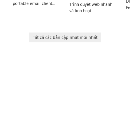
Di
portable email client
Trình duyệt web nhanh
Fe
software which you can
và linh hoạt
Ed
launch from any USB or
W
portable media on any
Ed
computer running
Mi
Microsoft Windows.
Tất cả các bản cập nhật mới nhất
sh
ng
m
wi
n
f
u