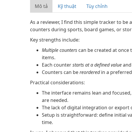
Mô tả
Kỹ thuật
Tùy chỉnh
As a reviewer, I find this simple tracker to be
counters during sports, board games, or store
Key strengths include:
Multiple counters
can be created at once t
items.
Each counter
starts at a defined value
and 
Counters can be
reordered
in a preferred
Practical considerations:
The interface remains lean and focused,
are needed.
The lack of digital integration or expor
Setup is straightforward: define initial 
time.