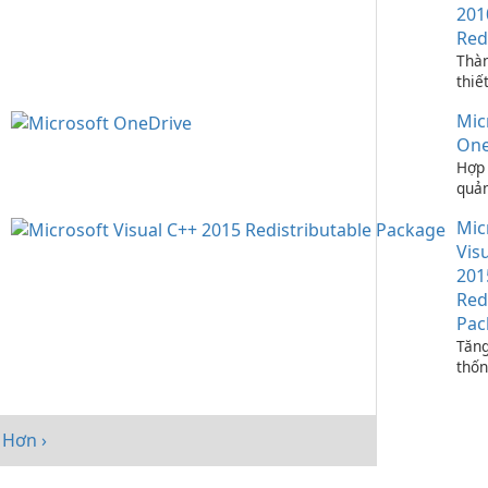
201
Red
Thà
thiế
ứng 
Mic
C++
One
Hợp 
quản
bạn 
Mic
One
Vis
201
Red
Pac
Tăng
thốn
Micr
C++
Redi
Hơn ›
Pack