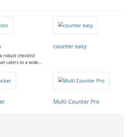
n
counter easy
a robust checklist
hat caters to a wide
ds, from academic
nal to personal.
er
Multi Counter Pro