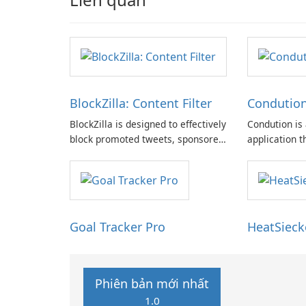
BlockZilla: Content Filter
Condutio
BlockZilla is designed to effectively
Condution is 
block promoted tweets, sponsored
application t
posts, and advertisements across
range of nee
major websites such as Facebook,
and professio
Twitter, Reddit, and others.
Goal Tracker Pro
HeatSieck
Phiên bản mới nhất
1.0