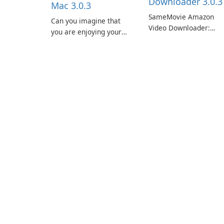
Downloader 3.0.3
Mac 3.0.3
SameMovie Amazon
Can you imagine that
Video Downloader:
you are enjoying your
Editor's Review
favorite Amazon movies
SameMovie Amazon
or TV shows lying on the
Video Downloader is a
beach, camping in the
desktop utility for savi
woods or even during
Amazon Prime Video
your long commute to
titles and other Amazo
work by subway?
web-player content to
local drives in MP4 or
MKV.