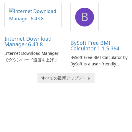
comprehensive software
network monitoring software
application designed to
designed to help businesses
B
monitor your internet
effectively manage their
connection and provide real-
network infrastructure.
time insights into its
performance.
Internet Download
BySoft Free BMI
Manager 6.43.8
Calculator 1.1.5.364
Internet Download Manager
BySoft Free BMI Calculator by
でダウンロード速度を上げま
BySoft is a user-friendly
しょう!
software application
designed to help you
すべての最新アップデート
calculate your Body Mass
Index quickly and accurately.