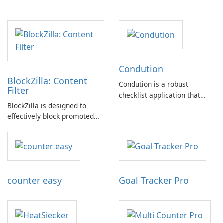
Condution
BlockZilla: Content
Condution is a robust
Filter
checklist application that
BlockZilla is designed to
caters to a wide range of
effectively block promoted
needs, from academic and
tweets, sponsored posts, and
professional to personal.
advertisements across major
websites such as Facebook,
Twitter, Reddit, and others.
counter easy
Goal Tracker Pro