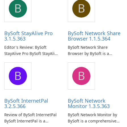
B
B
BySoft StayAlive Pro
BySoft Network Share
3.1.5.363
Browser 1.1.5.364
Editor's Review: BySoft
BySoft Network Share
StayAlive Pro BySoft StayAlive
Browser by BySoft is a
Pro is a reliable software
comprehensive software
application designed to
application that allows users
B
B
ensure the continuous and
to easily browse and manage
uninterrupted operation of
shared folders on their
your computer system.
network.
BySoft InternetPal
BySoft Network
3.2.5.366
Monitor 1.3.5.363
Review of BySoft InternetPal
BySoft Network Monitor by
BySoft InternetPal is a
BySoft is a comprehensive