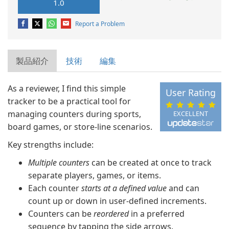
1.0
Report a Problem
製品紹介
技術
編集
As a reviewer, I find this simple
User Rating
tracker to be a practical tool for
managing counters during sports,
EXCELLENT
board games, or store-line scenarios.
Key strengths include:
Multiple counters
can be created at once to track
separate players, games, or items.
Each counter
starts at a defined value
and can
count up or down in user-defined increments.
Counters can be
reordered
in a preferred
sequence by tapping the side arrows.